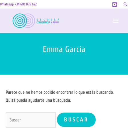
Ir
Bu
Whatsapp +34 610 075 622
al
MAI
contenido
MEN
Emma García
Buscar
Parece que no hemos podido encontrar lo que estás buscando.
por:
Quizá pueda ayudarte una búsqueda.