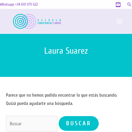
Ir
Bu
Whatsapp +34 610 075 622
al
MAI
contenido
MEN
Laura Suarez
Buscar
Parece que no hemos podido encontrar lo que estás buscando.
por:
Quizá pueda ayudarte una búsqueda.