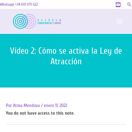
Ir
Bu
Whatsapp +34 610 075 622
al
MAI
contenido
MEN
Vídeo 2: Cómo se activa la Ley de
Atracción
Por
Atma Mendoza
/
enero 11, 2022
You do not have access to this note.