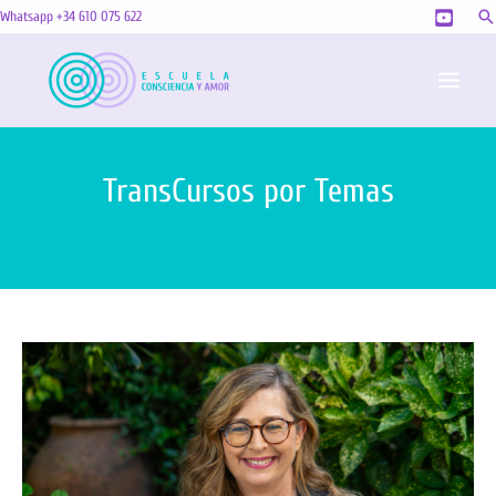
Ir
Bu
Whatsapp +34 610 075 622
al
MAI
contenido
MEN
TransCursos por Temas
EmprenSER